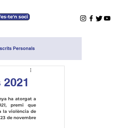
Fes-te'n soci
scrits Personals
s 2021
ya ha atorgat a 
021
, premi que 
 la violència de 
 23 de novembre 