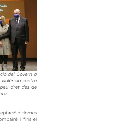
ió del Govern a 
a violència contra 
peu dret des de 
era.
cceptació d'Homes 
mpairé, i fins el 