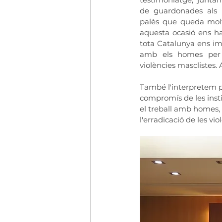
de guardonades als 
palès que queda molt
aquesta ocasió ens ha
tota Catalunya ens imp
amb els homes per 
violències masclistes. 
També l'interpretem 
compromís de les inst
el treball amb homes, 
l'erradicació de les v