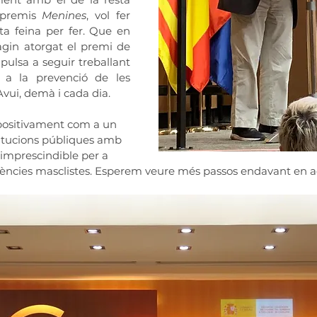
premis 
Menines
, vol fer 
a feina per fer. Que en 
gin atorgat el premi de 
ulsa a seguir treballant 
a la prevenció de les 
Avui, demà i cada dia.
positivament com a un 
itucions públiques amb 
imprescindible per a 
iolències masclistes. Esperem veure més passos endavant en a