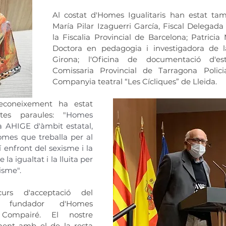
Al costat d'Homes Igualitaris han estat ta
María Pilar Izaguerri García, Fiscal Delegada 
la Fiscalia Provincial de Barcelona; Patricia 
Doctora en pedagogia i investigadora de la
Girona; l'Oficina de documentació d'es
Comissaria Provincial de Tarragona Policia
Companyia teatral “Les Cícliques” de Lleida.
reconeixement ha estat 
tes paraules: "
Homes 
 a AHIGE d'àmbit estatal, 
omes que treballa per al 
 enfront del sexisme i la 
la igualtat i la lluita per 
isme".
rs d'acceptació del 
 fundador d'Homes 
o Compairé. El nostre 
ment amb el de la resta 