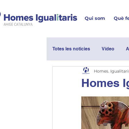
Qui som
Què f
Totes les noticies
Vídeo
A
Homes. Igualitari
Actualitat
Exposicions
Homes Ig