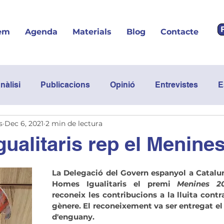
em
Agenda
Materials
Blog
Contacte
nàlisi
Publicacions
Opinió
Entrevistes
E
s
Dec 6, 2021
2 min de lectura
Podcast
Posicionament
ualitaris rep el Menine
La Delegació del Govern espanyol a Catalun
Homes Igualitaris el premi 
Menines 2
reconeix les contribucions a la lluita contra
gènere. El reconeixement va ser entregat el
d'enguany.