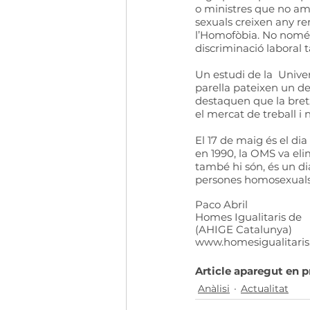
o ministres que no ama
sexuals creixen any re
l’Homofòbia. No només es
discriminació laboral 
Un estudi de la  Univ
parella pateixen un de
destaquen que la bretx
el mercat de treball i 
El 17 de maig és el dia
en 1990, la OMS va elim
també hi són, és un dia
persones homosexuals, 
Paco Abril 
Homes Igualitaris de  
(AHIGE Catalunya)  
www.homesigualitaris.
Article aparegut en pr
Anàlisi
Actualitat