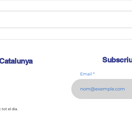
Home
Grup d’homes pro
feministes: Grups
d’Autoconsciència
Subscriu
 Catalunya
Email
tot el dia
.
m