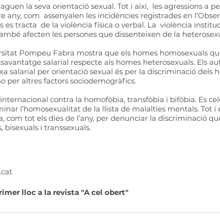
guen la seva orientació sexual. Tot i així,  les agressions a 
re any, com  assenyalen les incidències registrades en l’Obser
 tracta  de la violència física o verbal. La  violència instituci
també afecten les persones que dissenteixen de la heterosexua
ersitat Pompeu Fabra mostra que els homes homosexuals qu
savantatge salarial respecte als homes heterosexuals. Els auto
a salarial per orientació sexual és per la discriminació dels
no per altres factors sociodemogràfics.
 internacional contra la homofòbia, transfòbia i bifòbia. Es cel
inar l’homosexualitat de la llista de malalties mentals. Tot i 
, com tot els dies de l’any, per denunciar la discriminació que
bisexuals i transsexuals.  
cat 
imer lloc a la revista "A cel obert"