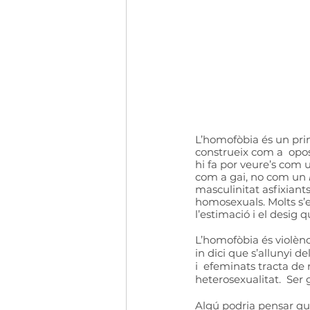
L’homofòbia és un prin
construeix com a  opos
hi fa por veure’s com 
com a gai, no com un 
masculinitat asfixiant
homosexuals. Molts s’
l’estimació i el desig 
L’homofòbia és violènc
in dici que s’allunyi 
i  efeminats tracta de
heterosexualitat.  Ser 
Algú podria pensar que