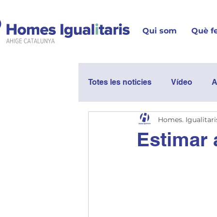
Qui som
Què f
Totes les noticies
Vídeo
A
Homes. Igualitari
Actualitat
Exposicions
Estimar