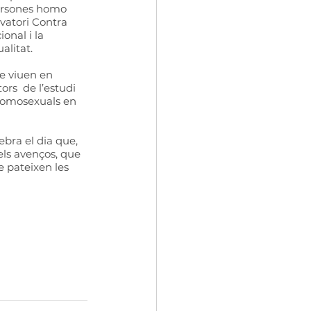
persones homo 
vatori Contra  
onal i la 
litat. 
e viuen en 
rs  de l’estudi 
 homosexuals en 
ebra el dia que, 
els avenços, que 
 pateixen les  