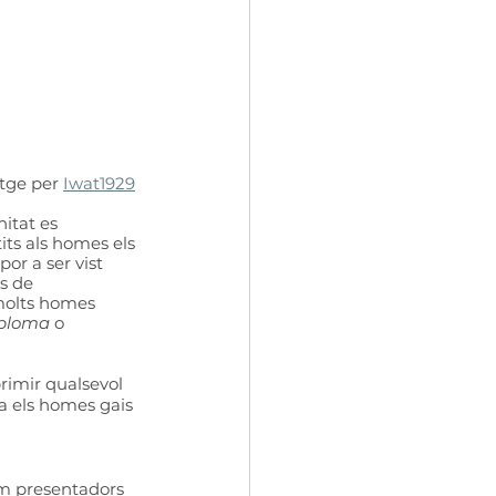
tge per 
Iwat1929
itat es 
its als homes els 
por a ser vist 
s de 
 molts homes 
 ploma 
o 
rimir qualsevol 
ra els homes gais 
 
im presentadors 