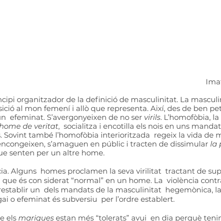
Ima
cipi organitzador de la definició de masculinitat. La masculin
ició al mon femení i allò que representa. Així, des de ben pet
un  efeminat. S’avergonyeixen de no ser 
virils
. L’homofòbia, la 
home de veritat
,  socialitza i encotilla els nois en uns mandat
s. Sovint també l’homofòbia interioritzada  regeix la vida de
encongeixen, s’amaguen en públic i tracten de dissimular 
la
que senten per un altre home. 
ia. Alguns  homes proclamen la seva virilitat  tractant de sup
del que és con siderat “normal” en un home. La  violència cont
 restablir un  dels mandats de la masculinitat  hegemònica, la
gai o efeminat és subversiu  per l’ordre establert.
 els 
mariques 
estan més “tolerats” avui  en dia perquè ten