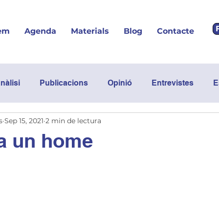
em
Agenda
Materials
Blog
Contacte
nàlisi
Publicacions
Opinió
Entrevistes
E
s
Sep 15, 2021
2 min de lectura
Podcast
Posicionament
 a un home