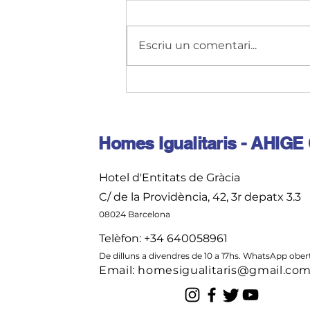
Escriu un comentari...
Homes per la pau
Homes Igualitaris - AHIGE
Hotel d'Entitats de Gràcia
C/ de la Providència, 42, 3r depatx 3.3
08024 Barcelona
Telèfon: +34 640058961
De dilluns a divendres de 10 a 17hs. WhatsApp obert 
Email:
homesigualitaris@gmail.co