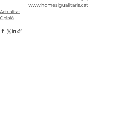
www.homesigualitaris.cat
Actualitat
Opinió
Mostra-ho tot
Entrades recents