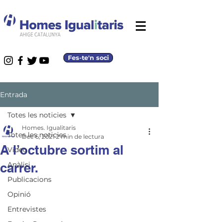
Fes-te'n soci
Entrada
Totes les noticies
Homes. Igualitaris
Totes les noticies
Dec 6, 2021
2 min de lectura
A l’octubre sortim al
Vídeo
carrer.
Anàlisi
Publicacions
Opinió
Entrevistes