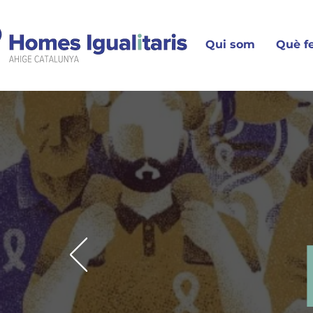
Qui som
Què f