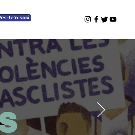
Fes-te'n soci
is