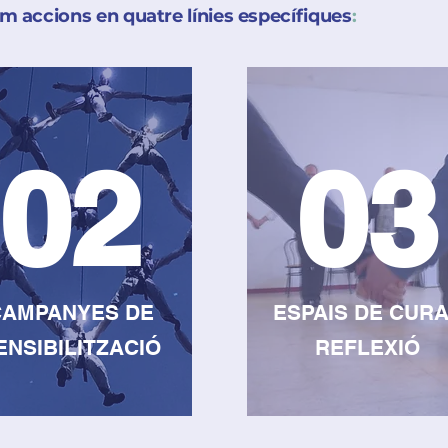
 accions en quatre línies específiques
:
02
03
CAMPANYES DE
ESPAIS DE C
URA
ENSIBILITZACIÓ
REFLEXIÓ