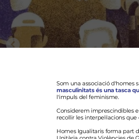
Som una associació d'homes 
masculinitats és una tasca q
l'impuls del feminisme.
Considerem imprescindibles els
recollir les interpel·lacions q
​Homes Igualitaris forma part 
Unitària contra Violències de G