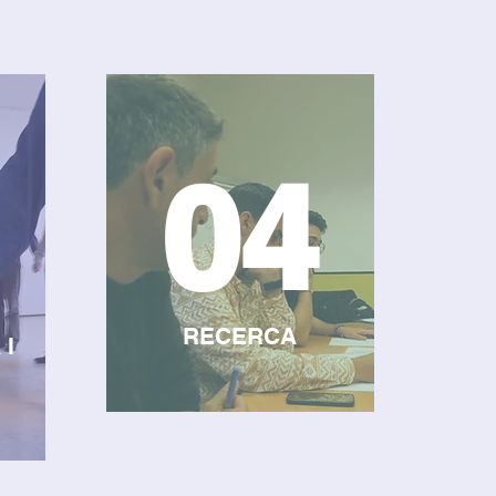
04
RECERCA
 I