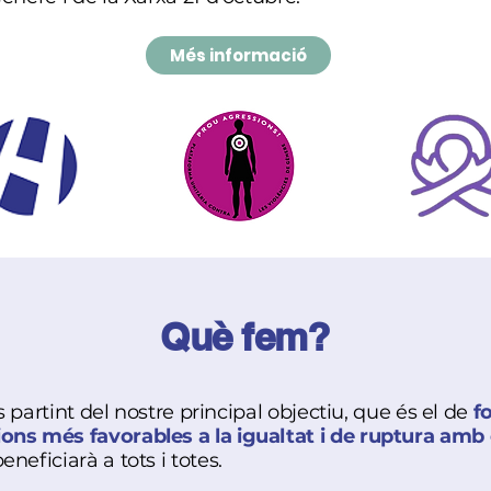
Més informació
Què fem?
s partint del nostre principal objectiu, que és el de
f
ons més favorables a la igualtat i de ruptura amb 
neficiarà a tots i totes.