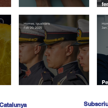
fe
Homes per la pau
d’
Homes. Igualitaris
Home
Feb 20, 2025
Jan 
Pe
Et faran un home
l’
Subscriu
 Catalunya