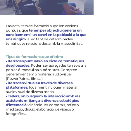
Las activitats de formació suposen accions
puntuals que
tenen per objectiu generar un
coneixement i un canvi en la població a la que
ens dirigim
,
al voltant de determinades
temàtiques relacionades amb la masculinitat.
Tipus de formacions que oferim:
• Xerrades puntuals o en cicle de temàtiques
desglossades
.
Poden ser adreçades tan sols a la
població masculina o bé mixtes. Compten
generalment amb material audiovisual
(PowerPoints, films…)
• Xerrades virtuals a través de diverses
plataformes.
Igualment inclouen material
audiovisual de diversa mena.
• Tallers, on busquem la interacció amb els
assistents mitjançant diverses estratègies
d’interacció:
dinàmiques corporals, reflexió i
meditació, dibuix, elaboració de vídeos o
fotografies...