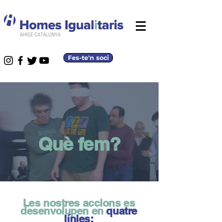
Fes-te'n soci
Què fem?
Les nostres accions es
desenvolupen en
quatre
línies: