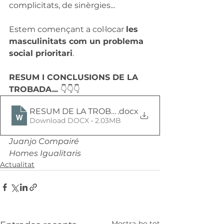
complicitats, de sinèrgies...
Estem començant a col·locar 
les 
masculinitats com un problema 
social prioritari
.
RESUM I CONCLUSIONS DE LA 
TROBADA... 
👇👇👇
RESUM DE LA TROBADA DEL 19 DE JUNY
.docx
Download DOCX • 2.03MB
Juanjo Compairé 
Homes Igualitaris
Actualitat
Mostra-ho tot