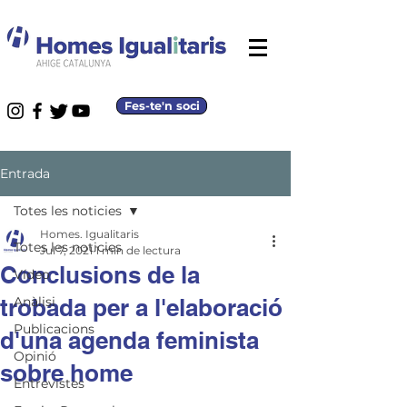
Fes-te'n soci
Entrada
Totes les noticies
Homes. Igualitaris
Totes les noticies
Jul 7, 2021
1 min de lectura
Conclusions de la
Vídeo
trobada per a l'elaboració
Anàlisi
Publicacions
d'una agenda feminista
Opinió
sobre home
Entrevistes